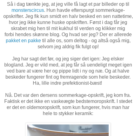
Så i dag tænkte jeg, at jeg ville få lagt et par billeder op til
monsterscircus
. Hun havde efterspurgt sommerkage-
opskrifter. Jeg fik kun smidt en halv besked en sen nattetime,
hvor jeg ikke kunne huske opskriften. Først i dag får jeg
skrabet mig hen til mit kukhul til verden og klikker mig
forbi hendes skønne blog. Og hvad ser jeg? Der er allerede
pakket en pakke
til alle os, som deltog - og altså også mig,
selvom jeg aldrig fik fulgt op!
Jeg har sagt det før, og jeg siger det igen: Jeg elsker
blogland. Jeg er vild med, at jeg får så uendeligt meget igen
ved bare at være her og pippe lidt i ny og næ. Og at halve
beskeder fungerer fint og fremragende som hele beskeder.
Ha, lille indre prefektionist-bæst!
Nå. Det var den dersens sommerkage-opskrift, jeg kom fra.
Faktisk er det ikke en vaskeægte bedstemoropskrift. I stedet
er det en oldemoropskrift, som kun fungerer, hvis man har
hele to stykker keramik: