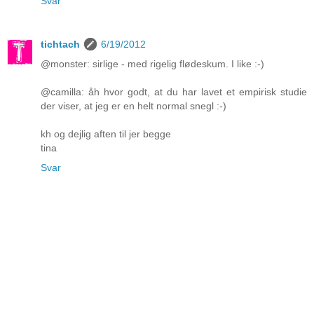
Svar
tichtach
6/19/2012
@monster: sirlige - med rigelig flødeskum. I like :-)
@camilla: åh hvor godt, at du har lavet et empirisk studie
der viser, at jeg er en helt normal snegl :-)
kh og dejlig aften til jer begge
tina
Svar